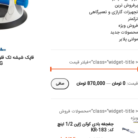
پرفروش ترین
تجهیزات گاراژی و تعمیرگاهی
ترکمتر
فروش ویژه
محصولات جدید
مولتی پلایر
< class="widget-title">فیلتر قیمت
G
قيمت:
0 تومان
—
870,000 تومان
صافی
< class="widget-title">محصولات فروش
ویژه
جغجغه بادی کوکن ژاپن 1/2 اینچ
کد: KR-183