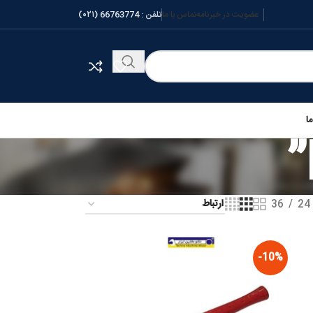
عضویت در خبرنامه
تماس با ما
تلفن :
66763774 (۰۲۱)
ا
36
24
-10%