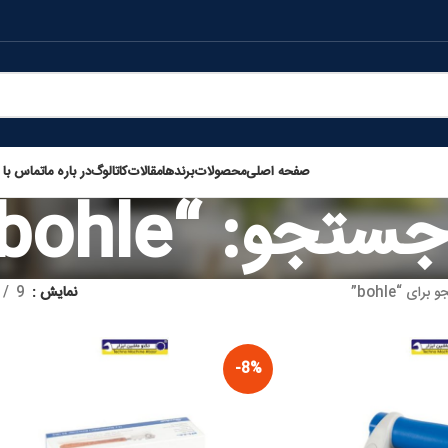
صفحه اصلی
محصولات
برندها
مقالات
کاتالوگ
در باره ما
تماس با م
تجو: “bohle”
ای “bohle”
نمایش
9
-8%