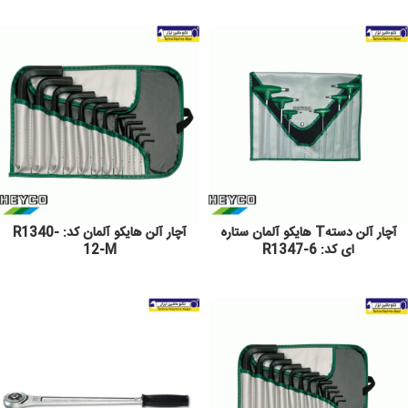
آچار آلن دستهT هایکو آلمان ستاره
آچار آلن هایکو آلمان کد: R1340-
ای کد: R1347-6
12-M