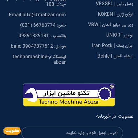
وسل ژاپن | VESSEL
-پلاک 108
کوکن ژاپن | KOKEN
Email:info@tmabzar.com
وی بی دبلیو آلمان | VBW
تلفن: 66763774 (021)
یونیور | UNIOR
واتساپ : 09391839181
ایران پتک | Iran Potk
موبایل: 09047877512 :bale
بوهله آلمان | Bohle
اینستاگرامtechnomachine-
abzar
عضویت در خبرنامه