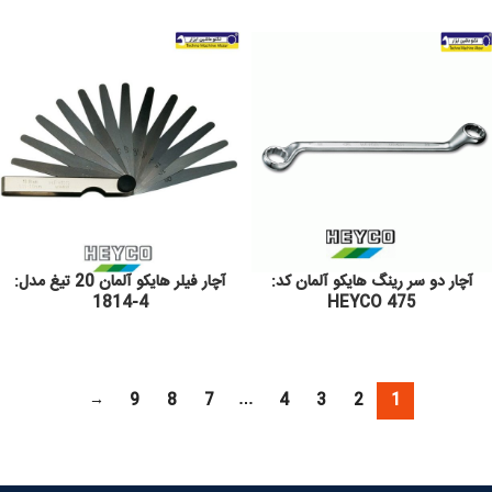
آچار دو سر رینگ هایکو آلمان کد:
آچار فیلر هایکو آلمان 20 تیغ مدل:
4-1814
475 HEYCO
→
9
8
7
…
4
3
2
1