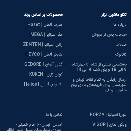
تکنو ماشین ابزار
محصولات بر اساس برند
درباره ما
هازت آلمان | Hazet
خدمات پس از فروش
مگا اسپانیا | MEGA
مقالات
زنتن اسپانیا | ZENTEN
کاتالوگ
هایکو آلمان | HEYCO
پشتیبانی تلفنی از شنبه تا چهارشنبه
گدور آلمان | GEDORE
9 الی 18 و پنج شنبه 9 الی 14
کوکن ژاپن | KUKEN
ارسال رایگان به تمام نقاط تهران و
هلیوس آلمان | Helios
شهرستان برای خریدهای بالای پنج
میلیون تومان
فورزا اسپانیا | FORZA
تماس با ما:
ویگورآلمان | VIGOR
آدرس: تهران-خ امام خمینی-
روبروی بیمارستان سینا- پاساژ نظام-