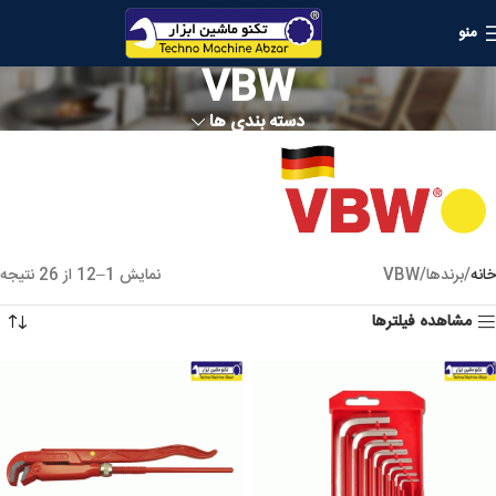
منو
VBW
دسته بندی ها
خانه
برندها
VBW
نمایش 1–12 از 26 نتیجه
مشاهده فیلترها