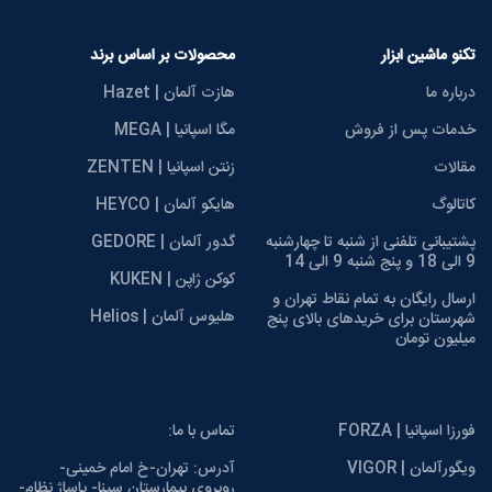
تکنو ماشین ابزار
محصولات بر اساس برند
درباره ما
هازت آلمان | Hazet
خدمات پس از فروش
مگا اسپانیا | MEGA
مقالات
زنتن اسپانیا | ZENTEN
کاتالوگ
هایکو آلمان | HEYCO
پشتیبانی تلفنی از شنبه تا چهارشنبه
گدور آلمان | GEDORE
9 الی 18 و پنج شنبه 9 الی 14
کوکن ژاپن | KUKEN
ارسال رایگان به تمام نقاط تهران و
هلیوس آلمان | Helios
شهرستان برای خریدهای بالای پنج
میلیون تومان
فورزا اسپانیا | FORZA
تماس با ما:
ویگورآلمان | VIGOR
آدرس: تهران-خ امام خمینی-
روبروی بیمارستان سینا- پاساژ نظام-