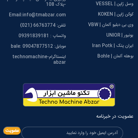
وسل ژاپن | VESSEL
-پلاک 108
کوکن ژاپن | KOKEN
Email:info@tmabzar.com
وی بی دبلیو آلمان | VBW
تلفن: 66763774 (021)
یونیور | UNIOR
واتساپ : 09391839181
ایران پتک | Iran Potk
موبایل: 09047877512 :bale
بوهله آلمان | Bohle
اینستاگرامtechnomachine-
abzar
عضویت در خبرنامه