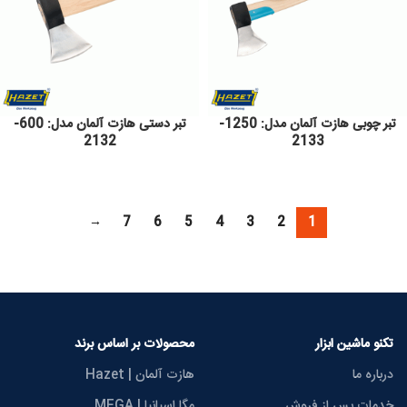
تبر چوبی هازت آلمان مدل: 1250-
تبر دستی هازت آلمان مدل: 600-
2132
2133
→
7
6
5
4
3
2
1
تکنو ماشین ابزار
محصولات بر اساس برند
درباره ما
هازت آلمان | Hazet
خدمات پس از فروش
مگا اسپانیا | MEGA