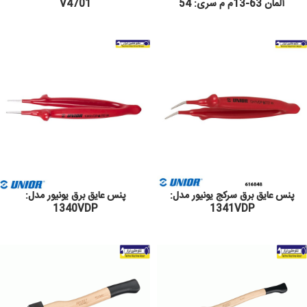
آلمان 63-13م م سری: 54
V4701
پنس عایق برق سرکج یونیور مدل:
پنس عایق برق یونیور مدل:
1340VDP
1341VDP