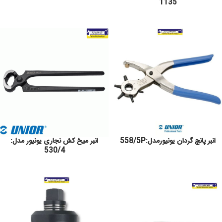
1135
انبر پانچ گردان یونیورمدل:558/5P
انبر میخ کش نجاری یونیور مدل:
530/4