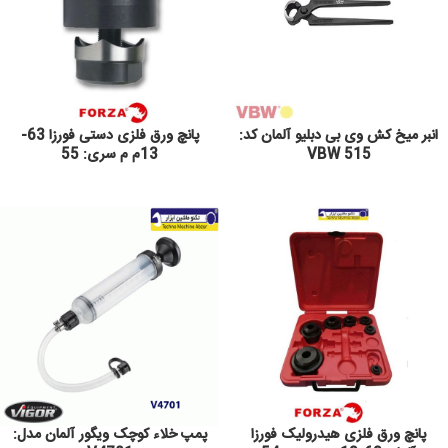
انبر میخ کش وی بی دبلیو آلمان کد:
پانچ ورق فلزی دستی فورزا 63-
VBW 515
13م م سری: 55
پانچ ورق فلزی هیدرولیک فورزا
پمپ خلاء کوچک ویگور آلمان مدل: