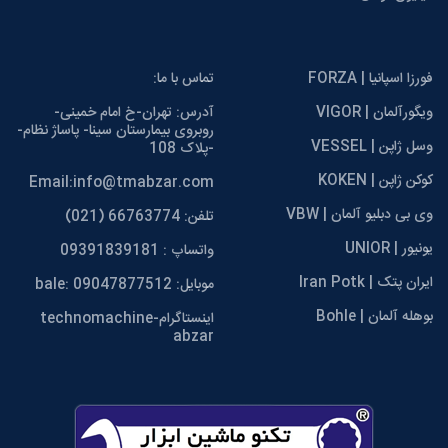
فورزا اسپانیا | FORZA
تماس با ما:
ویگورآلمان | VIGOR
آدرس: تهران-خ امام خمینی-
روبروی بیمارستان سینا- پاساژ نظام-
وسل ژاپن | VESSEL
-پلاک 108
کوکن ژاپن | KOKEN
Email:info@tmabzar.com
وی بی دبلیو آلمان | VBW
تلفن: 66763774 (021)
یونیور | UNIOR
واتساپ : 09391839181
ایران پتک | Iran Potk
موبایل: 09047877512 :bale
بوهله آلمان | Bohle
اینستاگرامtechnomachine-
abzar