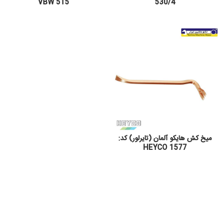
VBW 515
530/4
میخ کش هایکو آلمان (تایرلور) کد:
HEYCO 1577