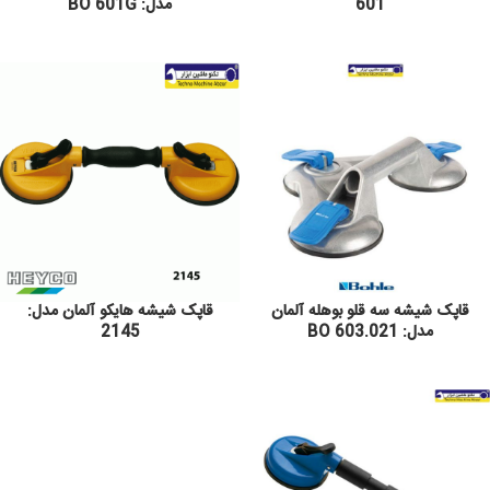
601
مدل: BO 601G
قاپک شیشه سه قلو بوهله آلمان
قاپک شیشه هایکو آلمان مدل:
مدل: BO 603.021
2145