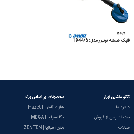
قاپک شیشه یونیور مدل: 1944/6
تکنو ماشین ابزار
محصولات بر اساس برند
درباره ما
هازت آلمان | Hazet
خدمات پس از فروش
مگا اسپانیا | MEGA
مقالات
زنتن اسپانیا | ZENTEN