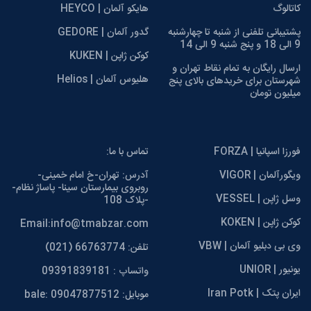
کاتالوگ
هایکو آلمان | HEYCO
پشتیبانی تلفنی از شنبه تا چهارشنبه
گدور آلمان | GEDORE
9 الی 18 و پنج شنبه 9 الی 14
کوکن ژاپن | KUKEN
ارسال رایگان به تمام نقاط تهران و
هلیوس آلمان | Helios
شهرستان برای خریدهای بالای پنج
میلیون تومان
فورزا اسپانیا | FORZA
تماس با ما:
ویگورآلمان | VIGOR
آدرس: تهران-خ امام خمینی-
روبروی بیمارستان سینا- پاساژ نظام-
وسل ژاپن | VESSEL
-پلاک 108
کوکن ژاپن | KOKEN
Email:info@tmabzar.com
وی بی دبلیو آلمان | VBW
تلفن: 66763774 (021)
یونیور | UNIOR
واتساپ : 09391839181
ایران پتک | Iran Potk
موبایل: 09047877512 :bale