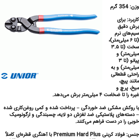
وزن: 354 گرم
کاربرد:
برای
برش دقیق
سیم‌های نرم
(تا ۶ میلی‌متر)،
سخت (تا ۳.۵
میلی‌متر) و
پیانو (تا ۳
میلی‌متر) و
به
راحتی قطعاتی
مانند پیچ،
میخ، پرچ و
غیره را تا ضخامت ۴ میلی‌متر برش می‌دهد.
با روکش مشکی ضد خوردگی – پرداخت شده و کمی روغن‌کاری شده
– دسته‌های پلاستیکی ضد لغزش دو لایه، چسبندگی و ارگونومیک
خوبی را در دست فراهم می‌کنند.
جنس: فولاد کربنی Premium Hard Plus با آهنگری قطره‌ای کاملاً