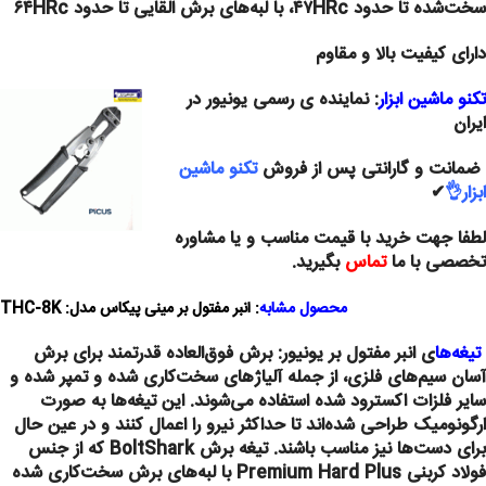
سخت‌شده تا حدود ۴۷HRc، با لبه‌های برش القایی تا حدود ۶۴HRc
دارای کیفیت بالا و مقاوم
تکنو ماشین ابزار
: نماینده ی رسمی یونیور در
ایران
ضمانت و گارانتی پس از فروش
تکنو ماشین
ابزار
👌
✔
لطفا جهت خرید با قیمت مناسب و یا مشاوره
تخصصی با ما
تماس
بگیرید
.
محصول مشابه
:
انبر مفتول بر مینی پیکاس مدل: THC-8K
تیغه‌ها
ی انبر مفتول بر یونیور: برش فوق‌العاده قدرتمند برای برش
آسان سیم‌های فلزی، از جمله آلیاژهای سخت‌کاری شده و تمپر شده و
سایر فلزات اکسترود شده استفاده می‌شوند. این تیغه‌ها به صورت
ارگونومیک طراحی شده‌اند تا حداکثر نیرو را اعمال کنند و در عین حال
برای دست‌ها نیز مناسب باشند. تیغه برش BoltShark که از جنس
فولاد کربنی Premium Hard Plus با لبه‌های برش سخت‌کاری شده