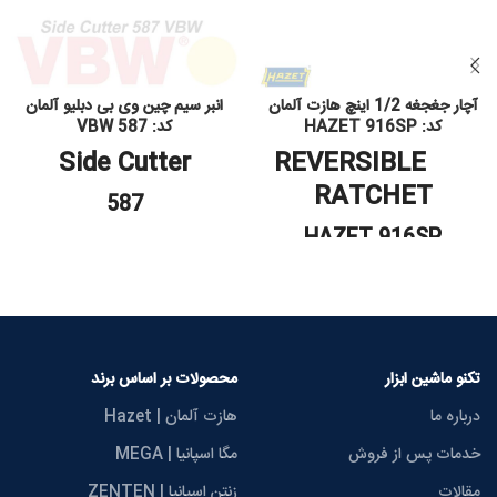
آچار جغجغه 1/2 اینچ هازت آلمان
انبر سیم چین وی بی دبلیو آلمان
کد: HAZET 916SP
کد: 587 VBW
Side Cutter
REVERSIBLE
RATCHET
587
HAZET 916SP
تکنو ماشین ابزار
محصولات بر اساس برند
درباره ما
هازت آلمان | Hazet
خدمات پس از فروش
مگا اسپانیا | MEGA
مقالات
زنتن اسپانیا | ZENTEN