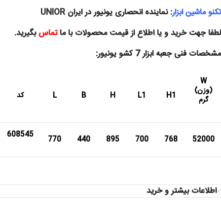
تکنو ماشین ابزار
: نماینده انحصاری یونیور در ایران
UNIOR
لطفا جهت خرید و یا اطلاع از قیمت محصولات با ما
تماس
بگیرید.
مشخصات فنی جعبه ابزار 7 کشو یونیور:
W
(وزن)
H1
L1
H
B
L
کد
گرم
608545
770
440
895
700
768
52000
اطلاعات بیشتر و خرید