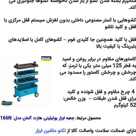
مکانیزم بسته شدن کشو از باز شدن ناخواسته کشوها جلوگیری می
کند.
کشوهایی با آستر مصنوعی داخلی بدون لغزش سیستم قفل مرکزی با
قفل و کلید تاشو
قفل با کلید همچنین جا کلیدی فوم –
کشوهای کامل با اسلایدهای
بلبرینگ با کیفیت بالا
کاستورهای مقاوم در برابر روغن و اسید
به قطر 125 میلی متر، یکی با ترمز، که
چرخش و چرخش کاستور را مسدود می
کند.
4 چرخ مقاوم و قفل شونده و کلید
برای قفل شدن طبقات – وزن خالص:
52 کیلوگرم
محصول مرتبط:
جعبه ابزار یوتیلیتی هازت آلمان مدل: 166N
دارای ضمانت سلامت واصالت کالا از
تکنو ماشین ابزار