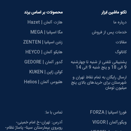
تکنو ماشین ابزار
محصولات بر اساس برند
درباره ما
هازت آلمان | Hazet
خدمات پس از فروش
مگا اسپانیا | MEGA
مقالات
زنتن اسپانیا | ZENTEN
کاتالوگ
هایکو آلمان | HEYCO
پشتیبانی تلفنی از شنبه تا چهارشنبه
گدور آلمان | GEDORE
9 الی 18 و پنج شنبه 9 الی 14
کوکن ژاپن | KUKEN
ارسال رایگان به تمام نقاط تهران و
هلیوس آلمان | Helios
شهرستان برای خریدهای بالای پنج
میلیون تومان
فورزا اسپانیا | FORZA
تماس با ما:
ویگورآلمان | VIGOR
آدرس: تهران-خ امام خمینی-
روبروی بیمارستان سینا- پاساژ نظام-