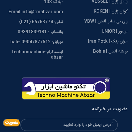
وسل ژاپن | VESSEL
-پلاک 108
کوکن ژاپن | KOKEN
Email:info@tmabzar.com
وی بی دبلیو آلمان | VBW
تلفن: 66763774 (021)
یونیور | UNIOR
واتساپ : 09391839181
ایران پتک | Iran Potk
موبایل: 09047877512 :bale
بوهله آلمان | Bohle
اینستاگرامtechnomachine-
abzar
عضویت در خبرنامه