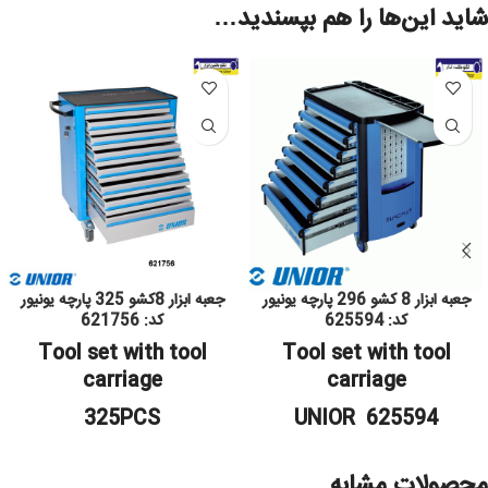
شاید این‌ها را هم بپسندید…
جعبه ابزار 8 کشو 296 پارچه یونیور
جعبه ابزار 8کشو 325 پارچه یونیور
کد: 625594
کد: 621756
Tool set with tool
Tool set with tool
carriage
carriage
325PCS
UNIOR 625594
محصولات مشابه