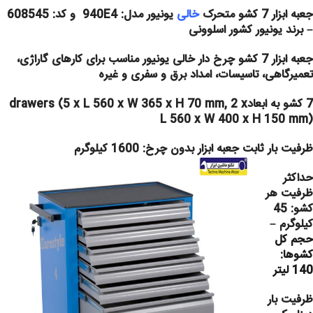
جعبه ابزار 7 کشو متحرک
خالی
یونیور مدل: 940E4 و کد: 608545
– برند یونیور کشور اسلوونی
جعبه ابزار 7 کشو چرخ دار خالی یونیور مناسب برای کارهای گاراژی،
تعمیرگاهی، تاسیسات، امداد برق و سفری و غیره
7 کشو به ابعادdrawers (5 x L 560 x W 365 x H 70 mm, 2 x
L 560 x W 400 x H 150 mm)
ظرفیت بار ثابت جعبه ابزار بدون چرخ: 1600 کیلوگرم
حداکثر
ظرفیت هر
کشو: 45
کیلوگرم –
حجم کل
کشوها:
140 لیتر
ظرفیت بار