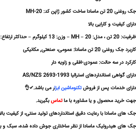
جک روغنی 20 تن ماسادا ساخت کشور ژاپن کد: MH-20
دارای کیفیت و کارایی بالا
ظرفیت: 20 تن ، مدل: 20 – MH – وزن: 13 کیلوگرم – حداکثر ارتفاع: 43 سانتی متر
کاربرد جک روغنی 20 تن ماسادا: عمومی، صنعتی, مکانیکی
کارکرد در سه حالت: عمودی-افقی و زاویه دار
دارای گواهی استانداردهای استرالیا AS/NZS 2693-1993
دارای خدمات پس از فروش
تکنوماشین ابزا
ر می باشد.✔👌
جهت خرید محصول و یا مشاوره با ما
تماس
بگیرید.
جک های ماسادا با رعایت دقیق استانداردهای تولید سنتی، از کیفیت بال
جک های هیدرولیک ماسادا از نظر ساختاری جوش داده شده، سبک و با