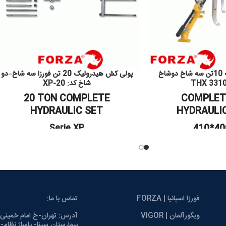
پولی کش هیدرولیک 10تن سه شاخ دوشاخ
پولی کش هیدرولیک 20 تن فورزا سه شاخ–دو
شاخ کد: XP-20
20 TON COMPLETE
COMPLET
HYDRAULIC SET
HYDRAULI
Serie XP
410*4
فورزا اسپانیا | FORZA
تماس با ما:
ویگورآلمان | VIGOR
آدرس: تهران-خ امام خمینی
بیمارستان سینا- پاساژ نظام--پ