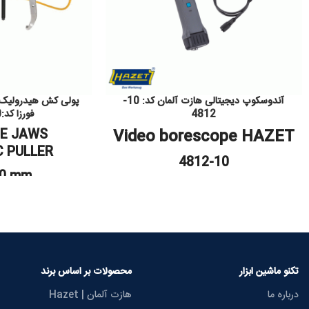
آندوسکوپ دیجیتالی هازت آلمان کد: 10-
4812
فورزا کد:3310 THX
E JAWS
Video borescope HAZET
C PULLER
4812-10
00 mm
تکنو ماشین ابزار
محصولات بر اساس برند
درباره ما
هازت آلمان | Hazet