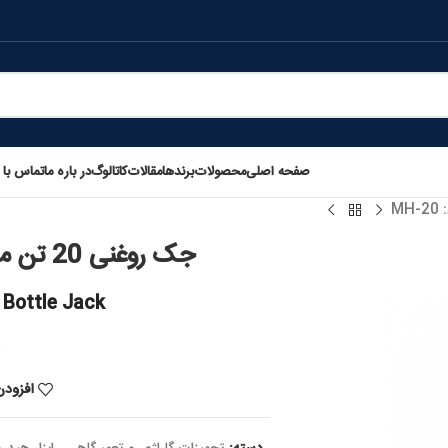
صفحه اصلی
محصولات
برندها
مقالات
کاتالوگ
در باره ما
تماس با م
جک روغنی 20 تن ماسادا ژاپن مدل: MH-20
 Bottle Jack
n
افزودن