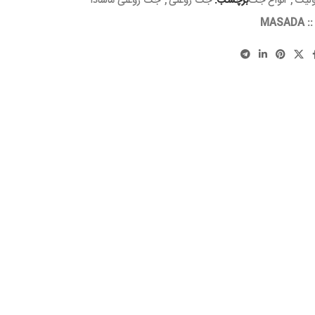
ولیک
,
انواع جک
برچسب:
جک روغنی
,
جک روغنی ماسادا
::
MASADA