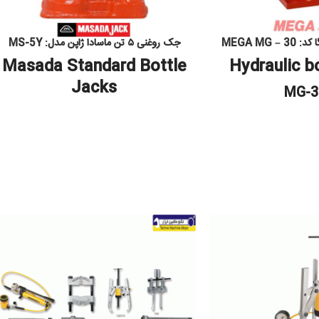
جک روغنی ۵ تن ماسادا ژاپن مدل: MS-5Y
Masada Standard Bottle
Hydraulic b
Jacks
MG-3
MS-5Y