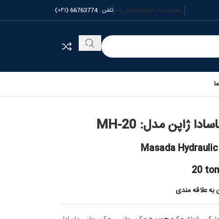
عضویت در خبرنامه
تماس با ما
تلفن :
66763774 (۰۲۱)
ا
Masada Hydraulic
20 to
 به علاقه مندی