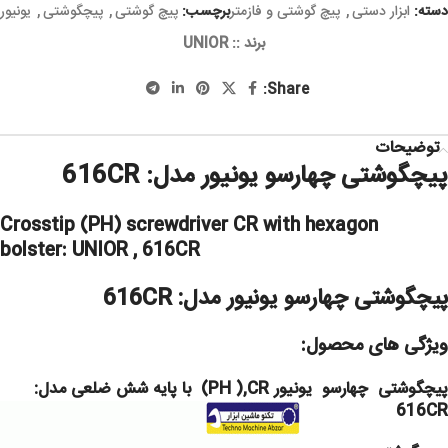
دسته:
ابزار دستی
,
پیچ گوشتی و فازمتر
برچسب:
پیچ گوشتی
,
پیچگوشتی
,
یونیور
برند ::
UNIOR
Share:
توضیحات
پیچگوشتی چهارسو یونیور مدل: 616CR
Crosstip (PH) screwdriver CR with hexagon
bolster: UNIOR , 616CR
پیچگوشتی چهارسو یونیور مدل: 616CR
ویژگی های محصول:
پیچگوشتی چهارسو یونیور PH ),CR) با پایه شش ضلعی مدل:
616CR