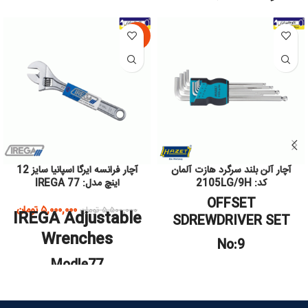
-9%
آچار آلن بلند سرگرد هازت آلمان
آچار فرانسه ایرگا اسپانیا سایز 12
کد: 2105LG/9H
اینچ مدل: IREGA 77
OFFSET
۵,۰۰۰,۰۰۰
تومان
۵,۵۰۰,۰۰۰
تومان
IREGA Adjustable
SDREWDRIVER SET
Wrenches
No:9
Modle77