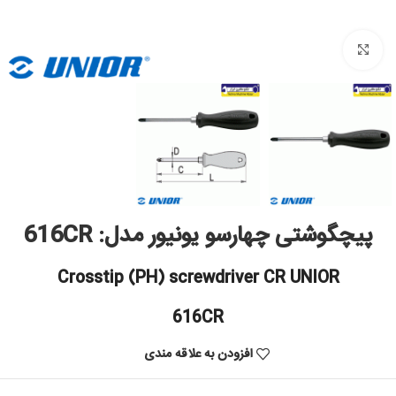
بزرگنمایی تصویر
پیچگوشتی چهارسو یونیور مدل: 616CR
Crosstip (PH) screwdriver CR UNIOR
616CR
افزودن به علاقه مندی