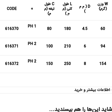
W وزن
L طول
C طول
D ( م م
(گرم)
کلی (م
تیغه (م
+
CODE
)
م )
م)
PH 1
616370
80
180
4.5
60
PH 2
616371
100
210
6
94
PH 2
616372
150
250
8
154
اطلاعات بیشتر و خرید
شاید این‌ها را هم بپسندید…