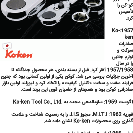
کو-کن را
تأسیس
کرد.
Ko-
1957:
ken
صادرات
سوکت و
لوازم جانبی
را در سال
1957/1958 آغاز کرد. قبل از بسته بندی، هر محصول جداگانه تا
آخرین جزئیات بررسی می شد. کوکن یکی از اولین کسانی بود که چنین
فرآیند سفت و سخت «کنترل کیفیت» را اتخاذ کرد و نیوزلند اولین بازار
صادراتی کوکن بود و همچنان از حامیان قوی این برند است.
آگوست 1959:
سازماندهی مجدد به .Ko-ken Tool Co., Ltd
فوریه 1962:
M.I.T.I. مجوز J.I.S را به رسمیت شناخت و علامت
گذاری روی محصولات Ko-ken نشان داده شد.