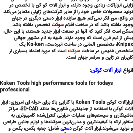
ژاپنی ابزارآلات زیادی وجود دارند، و ابزار آلات کو کن با تخصص در
تولید محصولات خاص خود را از سایر شرکت‌های ژاپنی متمایز می‌کند.
در واقع، من فکر نمی‌کنم هیچ سازنده ابزار دستی دیگری در جهان
وجود داشته باشد که در ساخت اقلام
سوکت
تخصص داشته باشد.
ممکن است فکر کنید که آنها در صنعت ابزار جدید هستند، با این حال،
بیش از نیم قرن است که وجود دارند. شبیه به نام مشهور جهانی
Knipex، متخصص آلمانی در ساخت انبردست، Ko-ken یک
متخصص قدیمی در ساخت
سوکت
است که مورد اعتماد بسیاری از
کاربران در ژاپن و سراسر جهان است.
انواع
ابزار آلات کوکن
:
Koken Tools high performance tools for todays
professional
ابزارآلات کوکن Koken Tools با کارایی بالا برای حرفه ای امروزی:
ابزار
آلات کوکن با استفاده از جدیدترین فناوری‌ها مانند 3D-CAD، مراکز
ماشینکاری و سیستم‌های عملیات حرارتی کنترل‌شده کامپیوتری به
منظور ارائه با کیفیت‌ترین و مدرن‌ترین سوکت‌ها و لوازم جانبی طراحی
و تولید می‌شوند.
ابزار آلات کوکن
دستی
شامل: جعبه بکس، بکس و