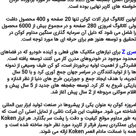
ویژگی اصلی جغجغه های Ko-ken همیشه در مورد برآورده کردن
خواسته های کاربر نهایی بوده است.
اولین کاتالوگ ابزار آلات کوکن تنها 20 صفحه و 400 محصول داشت
ولی کاتالوگ امروزی 280 صفحه و در مجموع بیش از 6000 محصول
را شامل می شود که دلیل آن سرمایه گذاری سنگین مداوم کوکن در
تحقیق و توسعه هنوز هم برای حرفه ای ها مورد توجه است.
سری Z
برای نیازهای مکانیک های فعلی و آینده خودرو که در فضاهای
محدود موجود در خودروهای مدرن کار می کنند، توسعه یافته است.
فشردگی از اهمیت اولیه برخوردار است، کو کن طیف وسیعی از نمونه
ها را از تولیدکنندگان در سراسر جهان جمع آوری کرد و با 50 سال
تجربه، با هدف ایجاد جمع و جورترین طرح های دنیا از نظر اندازه و
باریکی شروع به کار کرد. توسعه جغجغه های جدید از 5 سال پیش و
اقلام سوکتی مربوطه از 2 سال پیش آغاز شد.
امروزه کوکن به عنوان یکی از پیشروها در صنعت تولید ابزار بین المللی
شناخته می شود. موفقیت این شرکت ناشی از تمایل اصلی آن است که
به طور مداوم موانع کیفیت و دقت را پشت سر بگذارد. هر ابزار Koken
برای عملکردی بسیار فراتر از کاربرد مورد نظر خود ساخته شده است و
همه با ضمانت مادام العمر Koken ارائه می شوند.