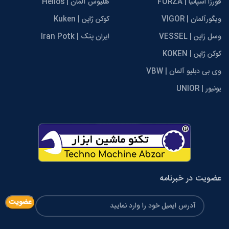
فورزا اسپانیا | FORZA
هلیوس آلمان | Helios
ویگورآلمان | VIGOR
کوکن ژاپن | Kuken
وسل ژاپن | VESSEL
ایران پتک | Iran Potk
کوکن ژاپن | KOKEN
وی بی دبلیو آلمان | VBW
یونیور | UNIOR
عضویت در خبرنامه