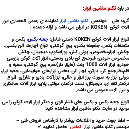
در باره
تکنو ماشین ابزار
:
گروه فنی – مهندسی
تکنو ماشین ابزار
نماینده ی رسمی انحصاری ابزار
آلات کوکن KOKEN در ایران می باشد و ارائه دهنده :
انواع ابزار آلات کوکن KOKEN دستی شامل:
جعبه بکس
، بکس و
متعلقات بکس، جغجغه بکس، پیچ گوشتی، انواع آچارها، آلن بکسی،
چکش، ابزارمخصوص، پولی کش، بوراسکوپ دیجیتال، چکش
مخصوص خودرو، فنرجمع کن بادی ودستی، ابزار آلات کوکن بازرسی
خودرو، ابزار آلات 1000 ولت (عایق دار)،سره پیچ گوشتی، سمبه و
قلم،خارجمع کن، بازکن، آچار آلن، بعضی ابزارهای هواپیمایی، جعبه ابزار،
ترولی ابزار به صورت پراز ابزار و خالی، ابزارآلات بادی و شارژی، انواع
ترکمتر تقه‎‌ ای، دیجیتال، تست ترکمتر، مولتی پلایر، ابزار آلات صافکاری
و ابزار آلات عمومی می باشد.
انواع جعبه بکس و بکس های فشار قوی و دیگر ابزار آلات کوکن را می
توانید در سایت تکنو ماشین ابزار مشاهده کنید.
–
لطفا جهت خرید و اطلاعات بیشتر با کارشناس فروش فنی –
مهندسی تکنو ماشین ابزار
تماس
حاصل نمایید
.
✔