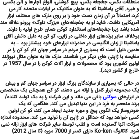
متعلقات بکس، جغجغه بکس، پیچ گوشتی، انواع آچارها
و
آلن بکسی
و غیره.
آقای یاماشیتا که به عنوان مکانیک در ایالات متحده کار می
کرد، احتمالاً در آن زمان دست خود را بر روی مارک های مختلف ابزار
آمریکایی داشت. شاید او به جغجغه‌های «بزرگ داوگ» پروتو علاقه مند
شده باشد زیرا جغجغه‌های استاندارد کوکن همان طرح اولیه را دارند.
برخلاف سایر برندهای ابزار داخلی در ژاپن، کو کن به دلیل دانش آقای
یاماشیتا از زبان انگلیسی در صادرات ابزارهای خود پیشتاز بود – به
همین دلیل است که بسیاری از مردم در سراسر جهان نام کو کن را در
مقایسه با ژاپنی های دیگر می شناسند. مارک ها به عنوان مثال نیوزلند
اولین کشوری بود که محصولات و ابزار آلات کوکن را در سال 1957 در
خارج از کشور دید.).
در حالی که بسیاری از سازندگان بزرگ ابزار در سراسر جهان کم و بیش
یک مجموعه ابزار کامل را ارائه می دهند، کو کن همچنان یک متخصص
در ابزارهای
سوکتی
باقی می ماند و این شرکت را به یک تولید کننده/
برند منحصر به فرد در این دنیا تبدیل می کند. هنگامی که یک
خودروساز یک الگوی پیچ و مهره جدید ایجاد می کند، کو کن اولین
کسی خواهد بود که حداقل در ژاپن آن را تولید می کند. محدوده اندازه
سوکت آنها گسترده است و اغلب توسط سایر شرکت های ابزار ارائه نمی
شود. کاتالوگ Ko-ken دارای کمتر از 7000 مورد (تا سال 2012)
است.