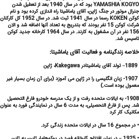
YAMASHIA KOGYO بود که در سال 1940 بعد از تعطیل شدن
جنرال موتور در جنگ ژاپن، آقای یاماشیتا راه اندازی کرده بود و نام
کوکن KOKEN رسما در سال 1941 ثبت شد. در سال 1952 کل کارکنان
شرکت کوکن 15 نفر بودند که بتدریج به تعداد آنها اضافه شد و الان
156 نفر در آن مشغول به کارند. در سال 1964 کارخانه جدید کوکن
تاسیس شد.
خلاصه زندگینامه و فعالیت آقای یاماشیتا:
1889– تولد آقای یاماشیتادر Kakegawa، ژاپن
1907- زبان انگلیسی را در ژاپن می آموزد (برای آن زمان بسیار غیر
معمول بوده است.)
1908- به ایالات متحده رفت و از یک مدرسه خودرو فارغ التحصیل
شد. پس از فارغ التحصیلی، به مدت 6 سال در نمایندگی فورد به عنوان
مکانیک کار کرد
• در مجموع 16 سال در ایالات متحده زندگی کرد.
• 1925 – در زمان افتتاح کارخانه فورد در یوکوهاما، ژاپن، به ژاپن