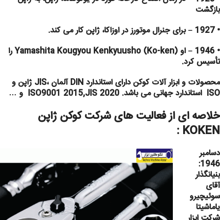
بازگشت
• 1927 – برای جنرال موتورز در اوزاکا، ژاپن کار می کند.
• 1946 – او Yamashita Kougyou Kenkyuusho (Ko-ken) را
تأسیس کرد.
محصولات و ابزار آلات کوکن دارای استاندارد DIN آلمان ،JIS ژاپن و
ISO استاندارد جهانی می باشد. ISO9001 2015,JIS 2020 و …
خلاصه ای از فعالیت های شرکت کوکن ژاپن
KOKEN :
دسامبر
1946:
بنیانگذار
آقای
سوئیچیرو
یاماشیتا
شرکت ابزار