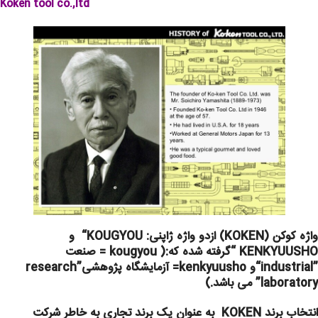
Koken tool co.,ltd
واژه کوکن (KOKEN) ازدو واژه ژاپنی: KOUGYOU“ و
KENKYUUSHO “گرفته شده که:( kougyou = صنعت
”industrial“و kenkyuusho= آزمایشگاه پژوهشی”research
laboratory” می باشد.)
انتخاب برند KOKEN به عنوان یک برند تجاری به خاطر شرکت