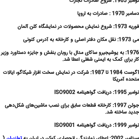
نوامبر 1965: شروع صادرات تجارت
دسامبر 1970 : صادرات به اروپا
فوریه 1973:
شروع نمایش محصولات در نمایشگاه کلن آلمان
می 1973: نقل مکان دفتر اصلی و کارخانه به آدرس کنونی
1976:
به یوشیجیرو ساکای مدال با روبان بنفش و جایزه دستاورد وزیر
کار برای کمک به ایمنی شغلی اعطا شد.
آگوست 1984 تا 1987: شرکت در نمایش سخت افزار
شیکاگو، ایالات
متحده آمریکا
نوامبر 1995: دریافت گواهینامه ISO9002
جوئن 1997:
کارخانه قطعات سابق برای نصب ماشین‌های شکل‌دهی
جدید ساخته شد.
نوامبر 1999: دریافت گواهینامه ISO9001
سپتامبر 2002: اعطای نمایندگی انحصاری کوکن در ایران به
تولزیران
(